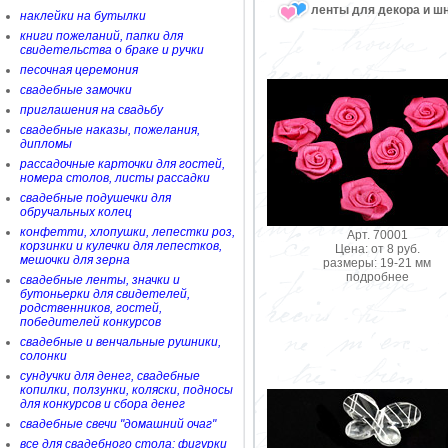
ленты для декора и ш
наклейки на бутылки
книги пожеланий, папки для
свидетельства о браке и ручки
песочная церемония
свадебные замочки
приглашения на свадьбу
свадебные наказы, пожелания,
дипломы
рассадочные карточки для гостей,
номера столов, листы рассадки
свадебные подушечки для
обручальных колец
конфетти, хлопушки, лепестки роз,
Арт. 70001
корзинки и кулечки для лепестков,
Цена: от 8 руб.
мешочки для зерна
размеры: 19-21 мм
подробнее
свадебные ленты, значки и
бутоньерки для свидетелей,
родственников, гостей,
победителей конкурсов
свадебные и венчальные рушники,
солонки
сундучки для денег, свадебные
копилки, ползунки, коляски, подносы
для конкурсов и сбора денег
свадебные свечи "домашний очаг"
все для свадебного стола: фигурки