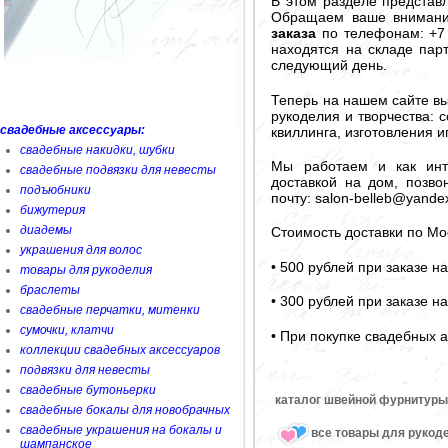
В этом разделе представ
Обращаем ваше внимание
заказа
по телефонам: +7 
находятся на складе пар
следующий день.
Теперь на нашем сайте в
рукоделия и творчества: 
свадебные аксессуары:
квиллинга, изготовления 
свадебные накидки, шубки
Мы работаем и как инте
свадебные подвязки для невесты
доставкой на дом, позво
подъюбники
почту: salon-belleb@yandex
бижутерия
диадемы
Стоимость доставки по Мо
украшения для волос
• 500 рублей при заказе н
товары для рукоделия
браслеты
• 300 рублей при заказе н
свадебные перчатки, митенки
сумочки, клатчи
• При покупке свадебных а
коллекции свадебных аксессуаров
подвязки для невесты
свадебные бутоньерки
каталог швейной фурнитуры
свадебные бокалы для новобрачных
свадебные украшения на бокалы и
все товары для рукод
шампанское