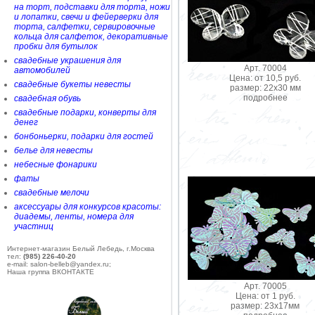
на торт, подставки для торта, ножи
и лопатки, свечи и фейерверки для
торта, салфетки, сервировочные
кольца для салфеток, декоративные
пробки для бутылок
свадебные украшения для
Арт. 70004
автомобилей
Цена: от 10,5 руб.
свадебные букеты невесты
размер: 22х30 мм
подробнее
свадебная обувь
свадебные подарки, конверты для
денег
бонбоньерки, подарки для гостей
белье для невесты
небесные фонарики
фаты
свадебные мелочи
аксессуары для конкурсов красоты:
диадемы, ленты, номера для
участниц
Интернет-магазин Белый Лебедь, г.Москва
тел:
(985) 226-40-20
e-mail: salon-belleb@yandex.ru;
Наша группа ВКОНТАКТЕ
Арт. 70005
Цена: от 1 руб.
размер: 23х17мм