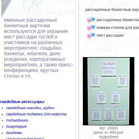
рассадочные банкетные карт
именные рассадочные
рассадочные банкетны
банкетные карточки
номера столов для ра
используются для указания
лист рассадки
мест рассадки гостей и
участников на различных
мероприятиях: свадьбах,
банкетах, юбилеях, днях
рождения, корпоративных
мероприятиях, а также пресс-
конференциях, круглых
столах и т.п.
свадебные аксессуары:
свадебные накидки, шубки
свадебные подвязки для невесты
подъюбники
бижутерия
Арт. 20041
Цена: от 400 руб.
диадемы
подробнее