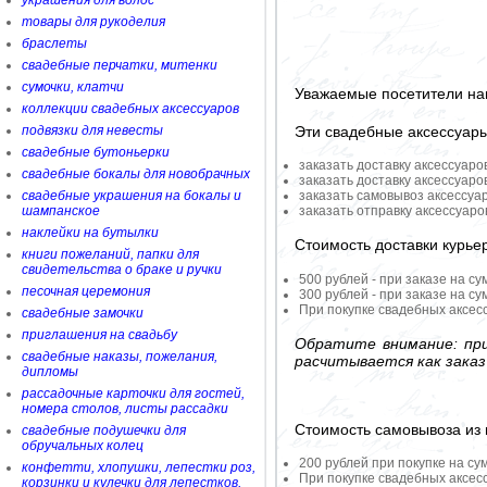
украшения для волос
товары для рукоделия
браслеты
свадебные перчатки, митенки
сумочки, клатчи
Уважаемые посетители на
коллекции свадебных аксессуаров
Эти свадебные аксессуар
подвязки для невесты
свадебные бутоньерки
заказать доставку аксессуаро
свадебные бокалы для новобрачных
заказать доставку аксессуаро
заказать самовывоз аксессуа
свадебные украшения на бокалы и
заказать отправку аксессуар
шампанское
наклейки на бутылки
Стоимость доставки курье
книги пожеланий, папки для
свидетельства о браке и ручки
500 рублей - при заказе на су
песочная церемония
300 рублей - при заказе на су
При покупке свадебных аксесс
свадебные замочки
приглашения на свадьбу
Обратите внимание: при
свадебные наказы, пожелания,
расчитывается как заказ
дипломы
рассадочные карточки для гостей,
номера столов, листы рассадки
Стоимость самовывоза из 
свадебные подушечки для
обручальных колец
200 рублей при покупке на су
конфетти, хлопушки, лепестки роз,
При покупке свадебных аксесс
корзинки и кулечки для лепестков,