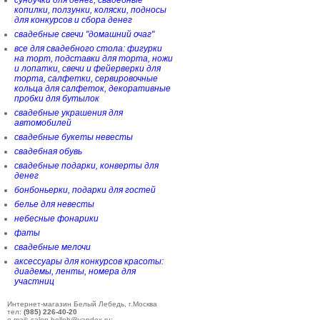
сундучки для денег, свадебные
копилки, ползунки, коляски, подносы
для конкурсов и сбора денег
свадебные свечи "домашний очаг"
все для свадебного стола: фигурки
на торт, подставки для торта, ножи
и лопатки, свечи и фейерверки для
торта, салфетки, сервировочные
кольца для салфеток, декоративные
пробки для бутылок
свадебные украшения для
автомобилей
свадебные букеты невесты
свадебная обувь
свадебные подарки, конверты для
денег
бонбоньерки, подарки для гостей
белье для невесты
небесные фонарики
фаты
свадебные мелочи
аксессуары для конкурсов красоты:
диадемы, ленты, номера для
участниц
Интернет-магазин Белый Лебедь, г.Москва
тел:
(985) 226-40-20
e-mail: salon-belleb@yandex.ru;