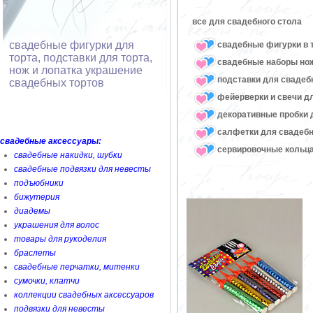
все для свадебного стола
свадебные фигурки для
свадебные фигурки в 
торта, подставки для торта,
свадебные наборы нож
нож и лопатка украшение
подставки для свадеб
свадебных тортов
фейерверки и свечи д
декоративные пробки 
салфетки для свадебн
свадебные аксессуары:
сервировочные кольца
свадебные накидки, шубки
свадебные подвязки для невесты
подъюбники
бижутерия
диадемы
украшения для волос
товары для рукоделия
браслеты
свадебные перчатки, митенки
сумочки, клатчи
коллекции свадебных аксессуаров
подвязки для невесты