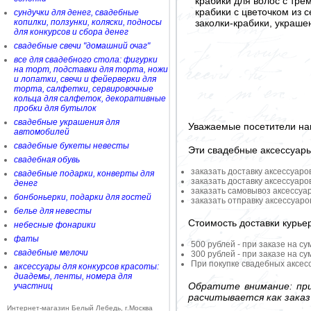
крабики для волос с тр
крабики с цветочком из
сундучки для денег, свадебные
заколки-крабики, украше
копилки, ползунки, коляски, подносы
для конкурсов и сбора денег
свадебные свечи "домашний очаг"
все для свадебного стола: фигурки
на торт, подставки для торта, ножи
и лопатки, свечи и фейерверки для
торта, салфетки, сервировочные
кольца для салфеток, декоративные
пробки для бутылок
свадебные украшения для
Уважаемые посетители на
автомобилей
свадебные букеты невесты
Эти свадебные аксессуар
свадебная обувь
заказать доставку аксессуаро
свадебные подарки, конверты для
заказать доставку аксессуаро
денег
заказать самовывоз аксессуа
бонбоньерки, подарки для гостей
заказать отправку аксессуар
белье для невесты
Стоимость доставки курье
небесные фонарики
фаты
500 рублей - при заказе на су
свадебные мелочи
300 рублей - при заказе на су
При покупке свадебных аксесс
аксессуары для конкурсов красоты:
диадемы, ленты, номера для
Обратите внимание: при
участниц
расчитывается как заказ
Интернет-магазин Белый Лебедь, г.Москва