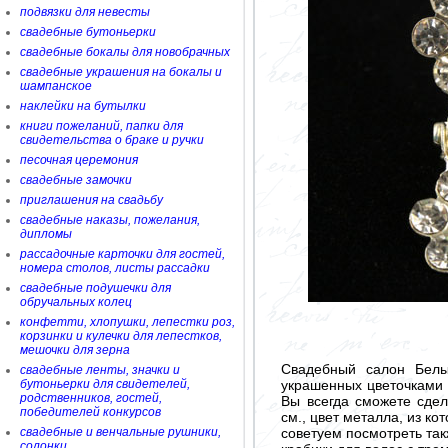
подвязки для невесты
свадебные бутоньерки
свадебные бокалы для новобрачных
свадебные украшения на бокалы и
шампанское
наклейки на бутылки
книги пожеланий, папки для
свидетельства о браке и ручки
песочная церемония
свадебные замочки
приглашения на свадьбу
свадебные наказы, пожелания,
дипломы
рассадочные карточки для гостей,
номера столов, листы рассадки
свадебные подушечки для
обручальных колец
конфетти, хлопушки, лепестки роз,
корзинки и кулечки для лепестков,
мешочки для зерна
Свадебный салон Белы
свадебные ленты, значки и
украшенных цветочками 
бутоньерки для свидетелей,
родственников, гостей,
Вы всегда сможете сдел
победителей конкурсов
см., цвет металла, из ко
советуем посмотреть так
свадебные и венчальные рушники,
солонки