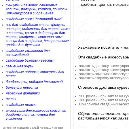
крабики- цветки, покры
сундучки для денег, свадебные
копилки, ползунки, коляски, подносы
для конкурсов и сбора денег
свадебные свечи "домашний очаг"
все для свадебного стола: фигурки
на торт, подставки для торта, ножи
и лопатки, свечи и фейерверки для
торта, салфетки, сервировочные
кольца для салфеток, декоративные
пробки для бутылок
Уважаемые посетители на
свадебные украшения для
автомобилей
Эти свадебные аксессуар
свадебные букеты невесты
заказать доставку аксессуаро
свадебная обувь
заказать доставку аксессуаро
свадебные подарки, конверты для
заказать самовывоз аксессуа
денег
заказать отправку аксессуар
бонбоньерки, подарки для гостей
Стоимость доставки курье
белье для невесты
небесные фонарики
500 рублей - при заказе на су
фаты
300 рублей - при заказе на су
При покупке свадебных аксесс
свадебные мелочи
аксессуары для конкурсов красоты:
Обратите внимание: при
диадемы, ленты, номера для
расчитывается как заказ
участниц
Интернет-магазин Белый Лебедь, г.Москва