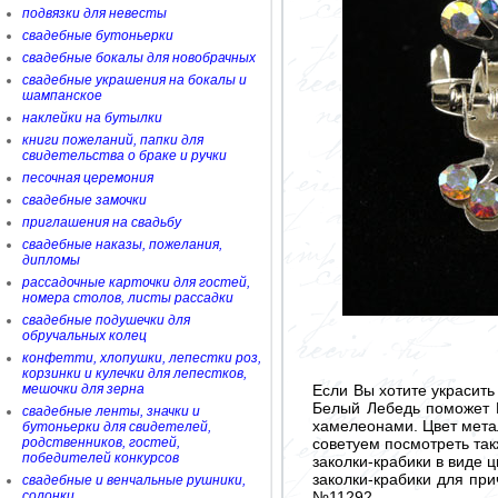
подвязки для невесты
свадебные бутоньерки
свадебные бокалы для новобрачных
свадебные украшения на бокалы и
шампанское
наклейки на бутылки
книги пожеланий, папки для
свидетельства о браке и ручки
песочная церемония
свадебные замочки
приглашения на свадьбу
свадебные наказы, пожелания,
дипломы
рассадочные карточки для гостей,
номера столов, листы рассадки
свадебные подушечки для
обручальных колец
конфетти, хлопушки, лепестки роз,
корзинки и кулечки для лепестков,
Если Вы хотите украсит
мешочки для зерна
Белый Лебедь поможет В
свадебные ленты, значки и
хамелеонами. Цвет метал
бутоньерки для свидетелей,
советуем посмотреть так
родственников, гостей,
победителей конкурсов
заколки-крабики в виде 
заколки-крабики для пр
свадебные и венчальные рушники,
№11292
солонки