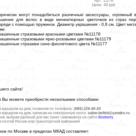
Арт.: 11176
Цена : 60 руб.
рически могут понадобиться различные аксессуары, огромный 
ашение для волос в виде миниатюрных цветочков из страз перс
 пряди с помощью пружинок. Диаметр украшения - 0,8 см. Цвет мет
же:
крашенные стразовыми красными цветами №11178
крашенные стразовыми ярко-розовыми цветами №11179
крашенные стразами сине-фиолетового цвета №11177
шего сайта!
ы Вы можете приобрести несколькими способами:
в курьером на дом, позвонив по телефону:
(985) 226-40-20
в курьером на дом, написав на электронную почту:
salon-belleb@yandex.ru
ров, выбрав удобный для вас пункт самовывоза на сайте
Boxberry
ов почтой России или транспортной компанией
ром по Москве в пределах МКАД составляет: