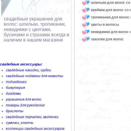
шпильки для волос со 
крабики для волос со 
тропиканки для волос 
свадебные украшения для
волос: шпильки, тропиканки,
цветы в волосы
невидимки с цветами,
невидимки для волос с
бусинами и стразами всегда в
заколки для волос
наличии в нашем магазине
свадебные аксессуары:
свадебные накидки, шубки
свадебные подвязки для невесты
подъюбники
бижутерия
диадемы
украшения для волос
товары для рукоделия
браслеты
свадебные перчатки, митенки
сумочки, клатчи
коллекции свадебных аксессуаров