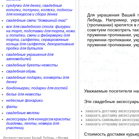
сундучки для денег, свадебные
копилки, ползунки, коляски, подносы
для конкурсов и сбора денег
Для украшения Вашей п
Лебедь. Например, укр
свадебные свечи "домашний очаг"
(тропиканки) крепятся в
все для свадебного стола: фигурки
советуем посмотреть так
на торт, подставки для торта, ножи
пружинки-тропиканки, у
и лопатки, свечи и фейерверки для
пружинки-тропиканки, у
торта, салфетки, сервировочные
кольца для салфеток, декоративные
пружинки-тропиканки, у
пробки для бутылок
свадебные украшения для
автомобилей
свадебные букеты невесты
свадебная обувь
свадебные подарки, конверты для
денег
бонбоньерки, подарки для гостей
Уважаемые посетители на
белье для невесты
небесные фонарики
Эти свадебные аксессуар
фаты
заказать доставку аксессуаро
свадебные мелочи
заказать доставку аксессуаро
аксессуары для конкурсов красоты:
заказать самовывоз аксессуа
диадемы, ленты, номера для
заказать отправку аксессуар
участниц
Стоимость доставки курье
Интернет-магазин Белый Лебедь, г.Москва