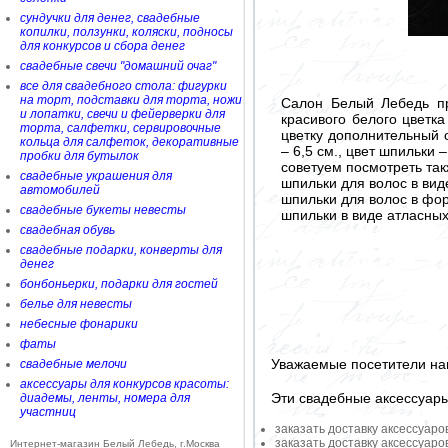
сундучки для денег, свадебные
копилки, ползунки, коляски, подносы
для конкурсов и сбора денег
свадебные свечи "домашний очаг"
все для свадебного стола: фигурки
на торт, подставки для торта, ножи
Салон Белый Лебедь пр
и лопатки, свечи и фейерверки для
красивого белого цветк
торта, салфетки, сервировочные
цветку дополнительный 
кольца для салфеток, декоративные
– 6,5 см., цвет шпильки 
пробки для бутылок
советуем посмотреть так
свадебные украшения для
шпильки для волос в вид
автомобилей
шпильки для волос в фо
свадебные букеты невесты
шпильки в виде атласных
свадебная обувь
свадебные подарки, конверты для
денег
бонбоньерки, подарки для гостей
белье для невесты
небесные фонарики
фаты
Уважаемые посетители на
свадебные мелочи
аксессуары для конкурсов красоты:
Эти свадебные аксессуар
диадемы, ленты, номера для
участниц
заказать доставку аксессуаро
заказать доставку аксессуаро
Интернет-магазин Белый Лебедь, г.Москва