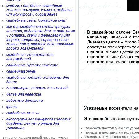
сундучки для денег, свадебные
копилки, ползунки, коляски, подносы
для конкурсов и сбора денег
свадебные свечи "домашний очаг"
все для свадебного стола: фигурки
на торт, подставки для торта, ножи
В свадебном салоне Бел
и лопатки, свечи и фейерверки для
например шпильки с гол
торта, салфетки, сервировочные
Диаметр цветов – около 2
кольца для салфеток, декоративные
советуем посмотреть так
пробки для бутылок
шпильки в виде цветка р
свадебные украшения для
шпильки в виде белосне
автомобилей
шпильки для волос в вид
свадебные букеты невесты
свадебная обувь
свадебные подарки, конверты для
денег
бонбоньерки, подарки для гостей
белье для невесты
небесные фонарики
фаты
Уважаемые посетители на
свадебные мелочи
Эти свадебные аксессуар
аксессуары для конкурсов красоты:
диадемы, ленты, номера для
участниц
заказать доставку аксессуаро
заказать доставку аксессуаро
заказать самовывоз аксессуа
Интернет-магазин Белый Лебедь, г.Москва