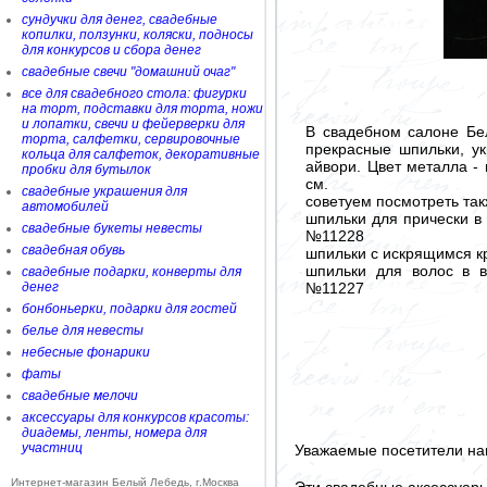
сундучки для денег, свадебные
копилки, ползунки, коляски, подносы
для конкурсов и сбора денег
свадебные свечи "домашний очаг"
все для свадебного стола: фигурки
на торт, подставки для торта, ножи
и лопатки, свечи и фейерверки для
В свадебном салоне Бе
торта, салфетки, сервировочные
прекрасные шпильки, у
кольца для салфеток, декоративные
айвори. Цвет металла -
пробки для бутылок
см.
свадебные украшения для
советуем посмотреть так
автомобилей
шпильки для прически в
свадебные букеты невесты
№11228
свадебная обувь
шпильки с искрящимся к
шпильки для волос в в
свадебные подарки, конверты для
№11227
денег
бонбоньерки, подарки для гостей
белье для невесты
небесные фонарики
фаты
свадебные мелочи
аксессуары для конкурсов красоты:
диадемы, ленты, номера для
участниц
Уважаемые посетители на
Интернет-магазин Белый Лебедь, г.Москва