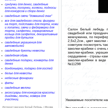
сундучки для денег, свадебные
копилки, ползунки, коляски, подносы
для конкурсов и сбора денег
свадебные свечи "домашний очаг"
все для свадебного стола: фигурки
на торт, подставки для торта, ножи
и лопатки, свечи и фейерверки для
Салон Белый лебедь п
торта, салфетки, сервировочные
свадебной или празднич
кольца для салфеток, декоративные
жемчужинка, по перифер
пробки для бутылок
2,5х2,2см., цвет заколки
свадебные украшения для
советуем посмотреть так
автомобилей
заколки-крабики с очен
свадебные букеты невесты
заколки-крабики, украш
свадебная обувь
сердцевине - стразы-х
заколки-крабики в виде
свадебные подарки, конверты для
№11298
денег
бонбоньерки, подарки для гостей
белье для невесты
небесные фонарики
фаты
свадебные мелочи
аксессуары для конкурсов красоты:
диадемы, ленты, номера для
участниц
Уважаемые посетители на
Интернет-магазин Белый Лебедь, г.Москва