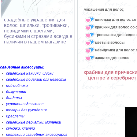
украшения для волос
свадебные украшения для
шпильки для волос со 
волос: шпильки, тропиканки,
крабики для волос со 
невидимки с цветами,
тропиканки для волос 
бусинами и стразами всегда в
наличии в нашем магазине
цветы в волосы
невидимки для волос с
заколки для волос
свадебные аксессуары:
крабики для прическ
свадебные накидки, шубки
центре и серебрист
свадебные подвязки для невесты
подъюбники
бижутерия
диадемы
украшения для волос
товары для рукоделия
браслеты
свадебные перчатки, митенки
сумочки, клатчи
коллекции свадебных аксессуаров