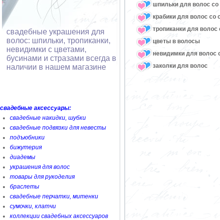
шпильки для волос со 
крабики для волос со 
тропиканки для волос 
свадебные украшения для
волос: шпильки, тропиканки,
цветы в волосы
невидимки с цветами,
невидимки для волос с
бусинами и стразами всегда в
заколки для волос
наличии в нашем магазине
свадебные аксессуары:
свадебные накидки, шубки
свадебные подвязки для невесты
подъюбники
бижутерия
диадемы
украшения для волос
товары для рукоделия
браслеты
свадебные перчатки, митенки
сумочки, клатчи
коллекции свадебных аксессуаров