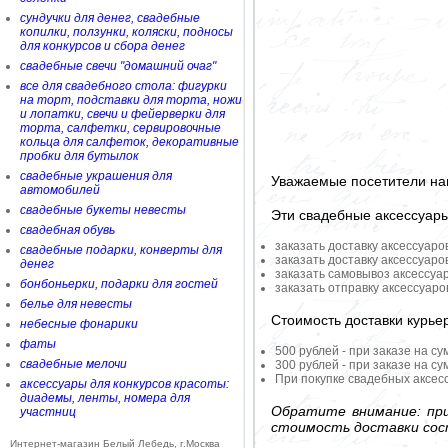
сундучки для денег, свадебные
копилки, ползунки, коляски, подносы
для конкурсов и сбора денег
свадебные свечи "домашний очаг"
все для свадебного стола: фигурки
на торт, подставки для торта, ножи
и лопатки, свечи и фейерверки для
торта, салфетки, сервировочные
кольца для салфеток, декоративные
пробки для бутылок
свадебные украшения для
Уважаемые посетители на
автомобилей
свадебные букеты невесты
Эти свадебные аксессуар
свадебная обувь
заказать доставку аксессуаро
свадебные подарки, конверты для
заказать доставку аксессуаро
денег
заказать самовывоз аксессуа
бонбоньерки, подарки для гостей
заказать отправку аксессуар
белье для невесты
Стоимость доставки курье
небесные фонарики
фаты
500 рублей - при заказе на су
свадебные мелочи
300 рублей - при заказе на су
При покупке свадебных аксесс
аксессуары для конкурсов красоты:
диадемы, ленты, номера для
Обратите внимание: при
участниц
стоимость доставки сос
Интернет-магазин Белый Лебедь, г.Москва