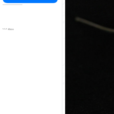
--------------------------
*-*-* 4box