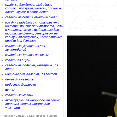
сундучки для денег, свадебные
копилки, ползунки, коляски, подносы
для конкурсов и сбора денег
свадебные свечи "домашний очаг"
все для свадебного стола: фигурки
на торт, подставки для торта, ножи
и лопатки, свечи и фейерверки для
торта, салфетки, сервировочные
кольца для салфеток, декоративные
пробки для бутылок
свадебные украшения для
автомобилей
свадебные букеты невесты
свадебная обувь
свадебные подарки, конверты для
денег
бонбоньерки, подарки для гостей
белье для невесты
небесные фонарики
фаты
свадебные мелочи
аксессуары для конкурсов красоты:
диадемы, ленты, номера для
участниц
Интернет-магазин Белый Лебедь, г.Москва