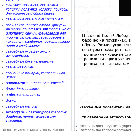
сундучки для денег, свадебные
копилки, ползунки, коляски, подносы
для конкурсов и сбора денег
свадебные свечи "домашний очаг"
все для свадебного стола: фигурки
на торт, подставки для торта, ножи
и лопатки, свечи и фейерверки для
В салоне Белый Лебедь
торта, салфетки, сервировочные
бабочек на пружинках, 
кольца для салфеток, декоративные
образу. Размер украшени
пробки для бутылок
советуем посмотреть так
свадебные украшения для
тропиканки - красные с
автомобилей
тропиканки - цветочки и
свадебные букеты невесты
тропиканки - стразы-ха
свадебная обувь
свадебные подарки, конверты для
денег
бонбоньерки, подарки для гостей
белье для невесты
небесные фонарики
фаты
свадебные мелочи
Уважаемые посетители на
аксессуары для конкурсов красоты:
диадемы, ленты, номера для
Эти свадебные аксессуар
участниц
заказать доставку аксессуаро
Интернет-магазин Белый Лебедь, г.Москва
заказать доставку аксессуаро