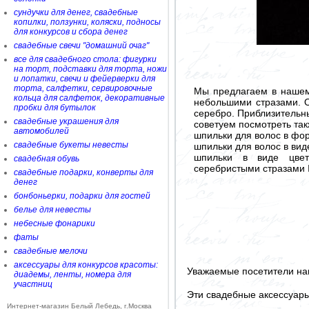
сундучки для денег, свадебные
копилки, ползунки, коляски, подносы
для конкурсов и сбора денег
свадебные свечи "домашний очаг"
все для свадебного стола: фигурки
на торт, подставки для торта, ножи
и лопатки, свечи и фейерверки для
торта, салфетки, сервировочные
Мы предлагаем в нашем
кольца для салфеток, декоративные
небольшими стразами. О
пробки для бутылок
серебро. Приблизительны
свадебные украшения для
советуем посмотреть так
автомобилей
шпильки для волос в фо
свадебные букеты невесты
шпильки для волос в ви
шпильки в виде цвет
свадебная обувь
серебристыми стразами
свадебные подарки, конверты для
денег
бонбоньерки, подарки для гостей
белье для невесты
небесные фонарики
фаты
свадебные мелочи
аксессуары для конкурсов красоты:
Уважаемые посетители на
диадемы, ленты, номера для
участниц
Эти свадебные аксессуар
Интернет-магазин Белый Лебедь, г.Москва