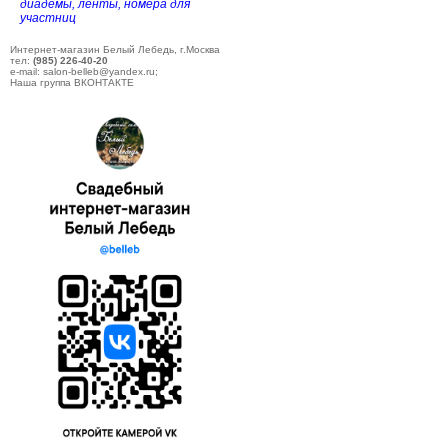
диадемы, ленты, номера для
участниц
Интернет-магазин Белый Лебедь, г.Москва
тел:
(985) 226-40-20
e-mail: salon-belleb@yandex.ru;
Наша группа ВКОНТАКТЕ