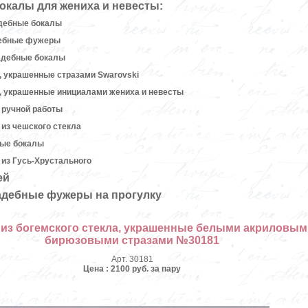
окалы для жениха и невесты:
дебные бокалы
дебные фужеры
адебные бокалы
 украшенные стразами Swarovski
, украшенные инициалами жениха и невесты
 ручной работы
из чешского стекла
ные бокалы
из Гусь-Хрустального
ей
адебные фужеры на прогулку
из богемского стекла, украшенные белыми акриловым
бирюзовыми стразами №30181
Арт. 30181
Цена : 2100 руб. за пару