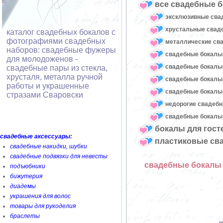
все свадебные б
эксклюзивные сва
хрустальные сва
каталог свадебных бокалов с
фотографиями свадебных
металлические св
наборов: свадебные фужеры
свадебные бокалы,
для молодоженов -
свадебные бокалы
свадебные пары из стекла,
хрусталя, металла ручной
свадебные бокалы
работы и украшенные
свадебные бокалы 
стразами Сваровски
недорогие свадеб
свадебные бокалы 
бокалы для гост
свадебные аксессуары:
пластиковые св
свадебные накидки, шубки
свадебные подвязки для невесты
свадебные бокалы 
подъюбники
бижутерия
диадемы
украшения для волос
товары для рукоделия
браслеты