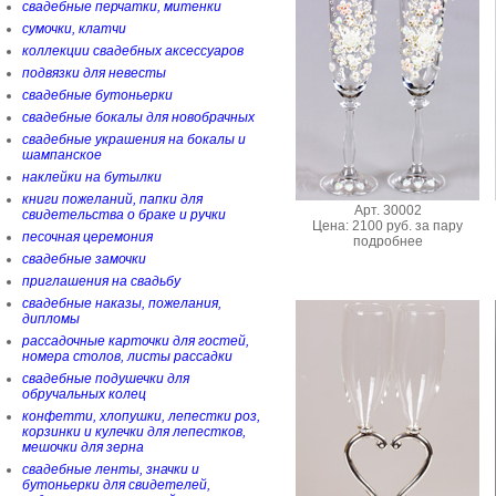
свадебные перчатки, митенки
сумочки, клатчи
коллекции свадебных аксессуаров
подвязки для невесты
свадебные бутоньерки
свадебные бокалы для новобрачных
свадебные украшения на бокалы и
шампанское
наклейки на бутылки
книги пожеланий, папки для
Арт. 30002
свидетельства о браке и ручки
Цена: 2100 руб. за пару
песочная церемония
подробнее
свадебные замочки
приглашения на свадьбу
свадебные наказы, пожелания,
дипломы
рассадочные карточки для гостей,
номера столов, листы рассадки
свадебные подушечки для
обручальных колец
конфетти, хлопушки, лепестки роз,
корзинки и кулечки для лепестков,
мешочки для зерна
свадебные ленты, значки и
бутоньерки для свидетелей,