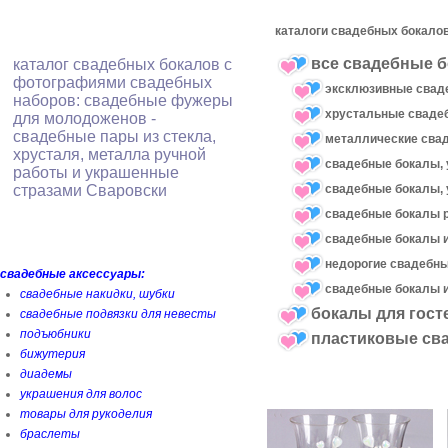
каталоги свадебных бокалов
все свадебные б
каталог свадебных бокалов с
фотографиями свадебных
эксклюзивные свад
наборов: свадебные фужеры
хрустальные свад
для молодоженов -
свадебные пары из стекла,
металлические сва
хрусталя, металла ручной
свадебные бокалы, 
работы и украшенные
свадебные бокалы, 
стразами Сваровски
свадебные бокалы 
свадебные бокалы и
недорогие свадебн
свадебные аксессуары:
свадебные бокалы и
свадебные накидки, шубки
бокалы для гост
свадебные подвязки для невесты
подъюбники
пластиковые св
бижутерия
диадемы
украшения для волос
товары для рукоделия
браслеты