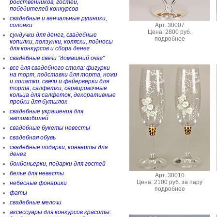
родственников, гостей,
победителей конкурсов
свадебные и венчальные рушники,
Арт. 30007
солонки
Цена: 2800 руб.
сундучки для денег, свадебные
подробнее
копилки, ползунки, коляски, подносы
для конкурсов и сбора денег
свадебные свечи "домашний очаг"
все для свадебного стола: фигурки
на торт, подставки для торта, ножи
и лопатки, свечи и фейерверки для
торта, салфетки, сервировочные
кольца для салфеток, декоративные
пробки для бутылок
свадебные украшения для
автомобилей
свадебные букеты невесты
свадебная обувь
свадебные подарки, конверты для
денег
бонбоньерки, подарки для гостей
белье для невесты
Арт. 30010
Цена: 2100 руб. за пару
небесные фонарики
подробнее
фаты
свадебные мелочи
аксессуары для конкурсов красоты: