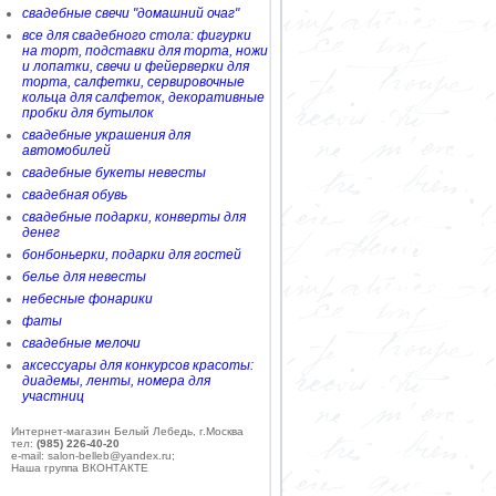
свадебные свечи "домашний очаг"
все для свадебного стола: фигурки
на торт, подставки для торта, ножи
и лопатки, свечи и фейерверки для
торта, салфетки, сервировочные
кольца для салфеток, декоративные
пробки для бутылок
свадебные украшения для
автомобилей
свадебные букеты невесты
свадебная обувь
свадебные подарки, конверты для
денег
бонбоньерки, подарки для гостей
белье для невесты
небесные фонарики
фаты
свадебные мелочи
аксессуары для конкурсов красоты:
диадемы, ленты, номера для
участниц
Интернет-магазин Белый Лебедь, г.Москва
тел:
(985) 226-40-20
e-mail: salon-belleb@yandex.ru;
Наша группа ВКОНТАКТЕ