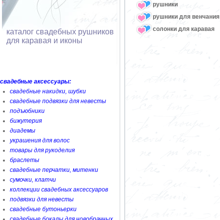
рушники
рушники для венчания
солонки для каравая
каталог свадебных рушников
для каравая и иконы
свадебные аксессуары:
свадебные накидки, шубки
свадебные подвязки для невесты
подъюбники
бижутерия
диадемы
украшения для волос
товары для рукоделия
браслеты
свадебные перчатки, митенки
сумочки, клатчи
коллекции свадебных аксессуаров
подвязки для невесты
свадебные бутоньерки
свадебные бокалы для новобрачных