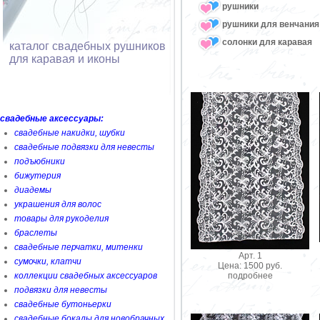
рушники
рушники для венчания
солонки для каравая
каталог свадебных рушников
для каравая и иконы
свадебные аксессуары:
свадебные накидки, шубки
свадебные подвязки для невесты
подъюбники
бижутерия
диадемы
украшения для волос
товары для рукоделия
браслеты
свадебные перчатки, митенки
Арт. 1
сумочки, клатчи
Цена: 1500 руб.
подробнее
коллекции свадебных аксессуаров
подвязки для невесты
свадебные бутоньерки
свадебные бокалы для новобрачных