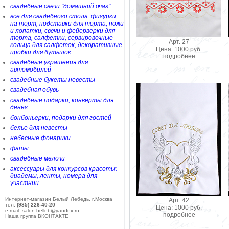
свадебные свечи "домашний очаг"
все для свадебного стола: фигурки
на торт, подставки для торта, ножи
и лопатки, свечи и фейерверки для
торта, салфетки, сервировочные
Арт. 27
кольца для салфеток, декоративные
Цена: 1000 руб.
пробки для бутылок
подробнее
свадебные украшения для
автомобилей
свадебные букеты невесты
свадебная обувь
свадебные подарки, конверты для
денег
бонбоньерки, подарки для гостей
белье для невесты
небесные фонарики
фаты
свадебные мелочи
аксессуары для конкурсов красоты:
диадемы, ленты, номера для
участниц
Интернет-магазин Белый Лебедь, г.Москва
Арт. 42
тел:
(985) 226-40-20
Цена: 1000 руб.
e-mail: salon-belleb@yandex.ru;
подробнее
Наша группа ВКОНТАКТЕ