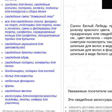
сундучки для денег, свадебные
копилки, ползунки, коляски, подносы
для конкурсов и сбора денег
свадебные свечи "домашний очаг"
все для свадебного стола: фигурки
на торт, подставки для торта, ножи
Салон Белый Лебедь пр
и лопатки, свечи и фейерверки для
розочку красного цвета
торта, салфетки, сервировочные
праздничную или свадеб
кольца для салфеток, декоративные
см., цвет металла – сере
пробки для бутылок
советуем посмотреть так
свадебные украшения для
шпильки для волос в вид
автомобилей
шпильки для волос в фо
свадебные букеты невесты
шпильки в виде белого 
свадебная обувь
свадебные подарки, конверты для
денег
бонбоньерки, подарки для гостей
белье для невесты
небесные фонарики
фаты
Уважаемые посетители на
свадебные мелочи
аксессуары для конкурсов красоты:
Эти свадебные аксессуар
диадемы, ленты, номера для
участниц
заказать доставку аксессуаро
заказать доставку аксессуаро
Интернет-магазин Белый Лебедь, г.Москва