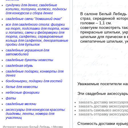
сундучки для денег, свадебные
копилки, ползунки, коляски, подносы
для конкурсов и сбора денег
В салоне Белый Лебедь с
страз, серединкой котор
свадебные свечи "домашний очаг"
головки – 1,1 см.
все для свадебного стола: фигурки
советуем посмотреть так
на торт, подставки для торта, ножи
прекрасные шпильки, ук
и лопатки, свечи и фейерверки для
шпильки для прически в
торта, салфетки, сервировочные
кольца для салфеток, декоративные
симпатичные шпильки, 
пробки для бутылок
свадебные украшения для
автомобилей
свадебные букеты невесты
свадебная обувь
свадебные подарки, конверты для
денег
бонбоньерки, подарки для гостей
Уважаемые посетители на
белье для невесты
небесные фонарики
Эти свадебные аксессуар
фаты
заказать доставку аксессуаро
свадебные мелочи
заказать доставку аксессуаро
аксессуары для конкурсов красоты:
заказать самовывоз аксессуа
диадемы, ленты, номера для
заказать отправку аксессуар
участниц
Стоимость доставки курье
Интернет-магазин Белый Лебедь, г.Москва