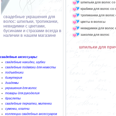
шпильки для волос со 
крабики для волос со 
тропиканки для волос 
свадебные украшения для
волос: шпильки, тропиканки,
цветы в волосы
невидимки с цветами,
невидимки для волос с
бусинами и стразами всегда в
заколки для волос
наличии в нашем магазине
шпильки для прич
свадебные аксессуары:
свадебные накидки, шубки
свадебные подвязки для невесты
подъюбники
бижутерия
диадемы
украшения для волос
товары для рукоделия
браслеты
свадебные перчатки, митенки
сумочки, клатчи
коллекции свадебных аксессуаров