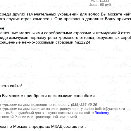
Арт.: 11222
Цена : 60 руб.
реди других замечательных украшений для волос Вы можете найти 
ого служит страз-хамелеон. Они прекрасно дополнят Вашу прическ
же:
рашенные маленькими серебристыми стразами и жемчужиной отте
 виде жемчужин перламутрово-кремового оттенка, окруженных сер
украшенные нежно-розовыми стразами №11224
шего сайта!
ы Вы можете приобрести несколькими способами:
в курьером на дом, позвонив по телефону:
(985) 226-40-20
в курьером на дом, написав на электронную почту:
salon-belleb@yandex.ru
ров, выбрав удобный для вас пункт самовывоза на сайте
Boxberry
ов почтой России или транспортной компанией
ром по Москве в пределах МКАД составляет: