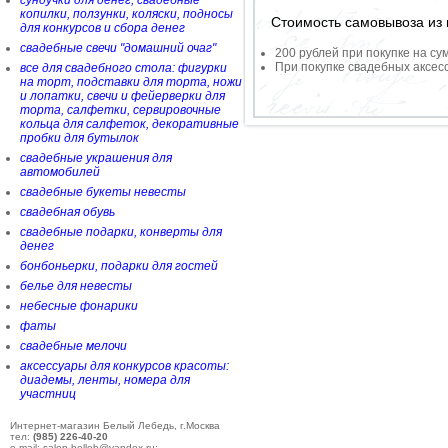
сундучки для денег, свадебные
копилки, ползунки, коляски, подносы
Стоимость самовывоза из 
для конкурсов и сбора денег
свадебные свечи "домашний очаг"
200 рублей при покупке на су
При покупке свадебных аксесс
все для свадебного стола: фигурки
на торт, подставки для торта, ножи
и лопатки, свечи и фейерверки для
торта, салфетки, сервировочные
кольца для салфеток, декоративные
пробки для бутылок
свадебные украшения для
автомобилей
свадебные букеты невесты
свадебная обувь
свадебные подарки, конверты для
денег
бонбоньерки, подарки для гостей
белье для невесты
небесные фонарики
фаты
свадебные мелочи
аксессуары для конкурсов красоты:
диадемы, ленты, номера для
участниц
Интернет-магазин Белый Лебедь, г.Москва
тел:
(985) 226-40-20
e-mail: salon-belleb@yandex.ru;