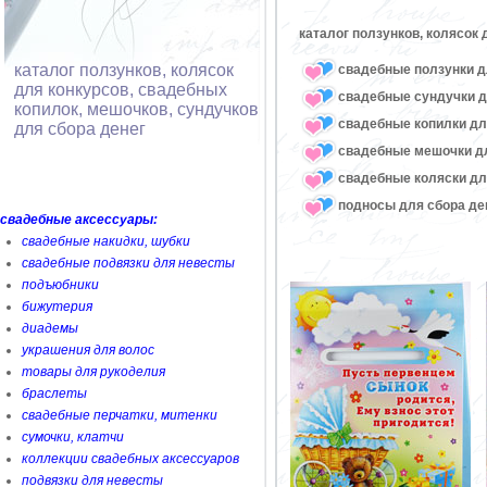
каталог ползунков, колясок
каталог ползунков, колясок
свадебные ползунки д
для конкурсов, свадебных
свадебные сундучки д
копилок, мешочков, сундучков
свадебные копилки дл
для сбора денег
свадебные мешочки дл
свадебные коляски дл
подносы для сбора де
свадебные аксессуары:
свадебные накидки, шубки
свадебные подвязки для невесты
подъюбники
бижутерия
диадемы
украшения для волос
товары для рукоделия
браслеты
свадебные перчатки, митенки
сумочки, клатчи
коллекции свадебных аксессуаров
подвязки для невесты