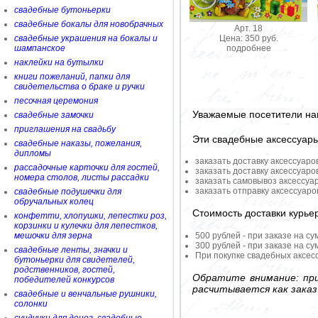
свадебные бутоньерки
свадебные бокалы для новобрачных
Арт. 18
Цена: 350 руб.
свадебные украшения на бокалы и
подробнее
шампанское
наклейки на бутылки
книги пожеланий, папки для
свидетельства о браке и ручки
песочная церемония
Уважаемые посетители на
свадебные замочки
приглашения на свадьбу
Эти свадебные аксессуар
свадебные наказы, пожелания,
дипломы
заказать доставку аксессуаро
рассадочные карточки для гостей,
заказать доставку аксессуаро
номера столов, листы рассадки
заказать самовывоз аксессуа
заказать отправку аксессуар
свадебные подушечки для
обручальных колец
Стоимость доставки курье
конфетти, хлопушки, лепестки роз,
корзинки и кулечки для лепестков,
500 рублей - при заказе на су
мешочки для зерна
300 рублей - при заказе на су
свадебные ленты, значки и
При покупке свадебных аксесс
бутоньерки для свидетелей,
родственников, гостей,
Обратите внимание: при
победителей конкурсов
расчитывается как заказ
свадебные и венчальные рушники,
солонки