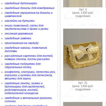
свадебные бутоньерки
свадебные бокалы для новобрачных
Арт. 4
Цена: 1300 руб.
свадебные украшения на бокалы и
подробнее
шампанское
наклейки на бутылки
книги пожеланий, папки для
свидетельства о браке и ручки
песочная церемония
свадебные замочки
приглашения на свадьбу
свадебные наказы, пожелания,
дипломы
рассадочные карточки для гостей,
номера столов, листы рассадки
свадебные подушечки для
обручальных колец
конфетти, хлопушки, лепестки роз,
корзинки и кулечки для лепестков,
мешочки для зерна
Арт. 31
свадебные ленты, значки и
Цена: 1300 руб.
бутоньерки для свидетелей,
подробнее
родственников, гостей,
победителей конкурсов
свадебные и венчальные рушники,
солонки