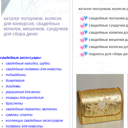
каталог ползунков, колясок
каталог ползунков, колясок
свадебные ползунки д
для конкурсов, свадебных
свадебные сундучки д
копилок, мешочков, сундучков
свадебные копилки дл
для сбора денег
свадебные мешочки дл
свадебные коляски дл
подносы для сбора де
свадебные аксессуары:
свадебные накидки, шубки
свадебные подвязки для невесты
подъюбники
бижутерия
диадемы
украшения для волос
товары для рукоделия
браслеты
свадебные перчатки, митенки
сумочки, клатчи
коллекции свадебных аксессуаров
подвязки для невесты