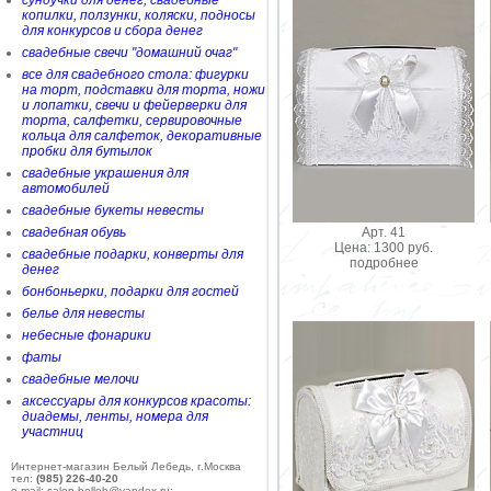
сундучки для денег, свадебные
копилки, ползунки, коляски, подносы
для конкурсов и сбора денег
свадебные свечи "домашний очаг"
все для свадебного стола: фигурки
на торт, подставки для торта, ножи
и лопатки, свечи и фейерверки для
торта, салфетки, сервировочные
кольца для салфеток, декоративные
пробки для бутылок
свадебные украшения для
автомобилей
свадебные букеты невесты
Арт. 41
свадебная обувь
Цена: 1300 руб.
свадебные подарки, конверты для
подробнее
денег
бонбоньерки, подарки для гостей
белье для невесты
небесные фонарики
фаты
свадебные мелочи
аксессуары для конкурсов красоты:
диадемы, ленты, номера для
участниц
Интернет-магазин Белый Лебедь, г.Москва
тел:
(985) 226-40-20
e-mail: salon-belleb@yandex.ru;