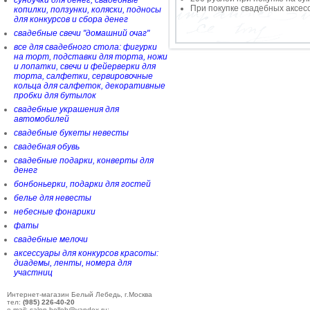
сундучки для денег, свадебные
При покупке свадебных аксесс
копилки, ползунки, коляски, подносы
для конкурсов и сбора денег
свадебные свечи "домашний очаг"
все для свадебного стола: фигурки
на торт, подставки для торта, ножи
и лопатки, свечи и фейерверки для
торта, салфетки, сервировочные
кольца для салфеток, декоративные
пробки для бутылок
свадебные украшения для
автомобилей
свадебные букеты невесты
свадебная обувь
свадебные подарки, конверты для
денег
бонбоньерки, подарки для гостей
белье для невесты
небесные фонарики
фаты
свадебные мелочи
аксессуары для конкурсов красоты:
диадемы, ленты, номера для
участниц
Интернет-магазин Белый Лебедь, г.Москва
тел:
(985) 226-40-20
e-mail: salon-belleb@yandex.ru;