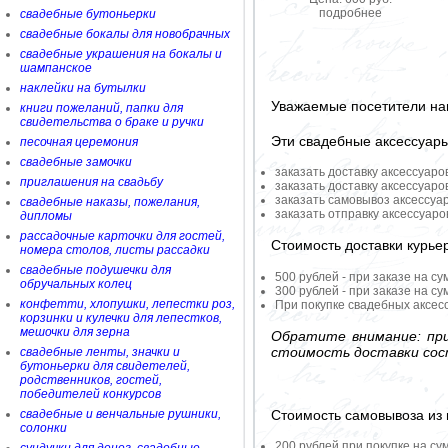
подробнее
свадебные бутоньерки
свадебные бокалы для новобрачных
свадебные украшения на бокалы и
шампанское
наклейки на бутылки
Уважаемые посетители на
книги пожеланий, папки для
свидетельства о браке и ручки
Эти свадебные аксессуар
песочная церемония
свадебные замочки
заказать доставку аксессуаро
приглашения на свадьбу
заказать доставку аксессуаро
заказать самовывоз аксессуа
свадебные наказы, пожелания,
заказать отправку аксессуар
дипломы
рассадочные карточки для гостей,
Стоимость доставки курье
номера столов, листы рассадки
свадебные подушечки для
500 рублей - при заказе на су
обручальных колец
300 рублей - при заказе на су
конфетти, хлопушки, лепестки роз,
При покупке свадебных аксесс
корзинки и кулечки для лепестков,
мешочки для зерна
Обратите внимание: при
стоимость доставки сос
свадебные ленты, значки и
бутоньерки для свидетелей,
родственников, гостей,
победителей конкурсов
Стоимость самовывоза из 
свадебные и венчальные рушники,
солонки
200 рублей при покупке на су