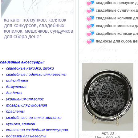
свадебные ползунки д
свадебные сундучки д
свадебные копилки дл
каталог ползунков, колясок
для конкурсов, свадебных
свадебные мешочки дл
копилок, мешочков, сундучков
свадебные коляски дл
для сбора денег
подносы для сбора де
свадебные аксессуары:
свадебные накидки, шубки
свадебные подвязки для невесты
подъюбники
бижутерия
диадемы
украшения для волос
товары для рукоделия
браслеты
свадебные перчатки, митенки
сумочки, клатчи
коллекции свадебных аксессуаров
Арт. 33
подвязки для невесты
Цена: 600 руб.