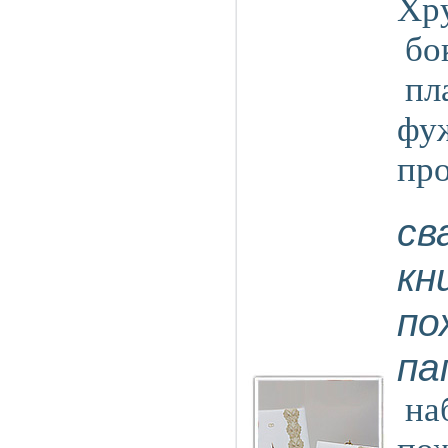
Хр
бо
пл
фу
пр
св
кн
по
па
на