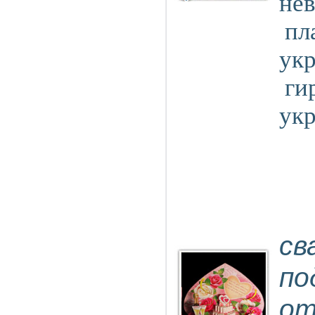
не
пл
укр
ги
укр
св
по
от