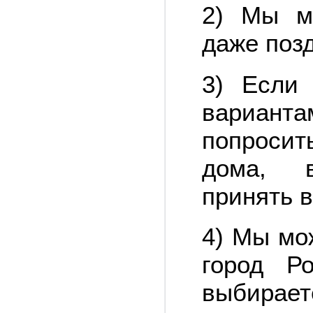
2) Мы м
даже поз
3) Если
вариан
попросит
дома, в
принять 
4) Мы мо
город Р
выбира