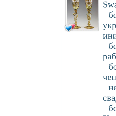
Swa
б
ук
ин
б
ра
б
чеш
н
св
б