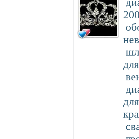
ди
200
об
не
шл
для
ве
ди
для
кр
св
гр