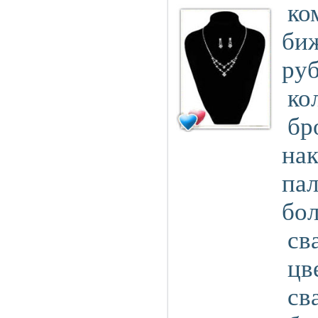
ко
би
ру
ко
бр
нак
пал
бо
св
цв
св