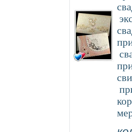
сва
эк
св
пр
св
при
св
пр
ко
ме
ко