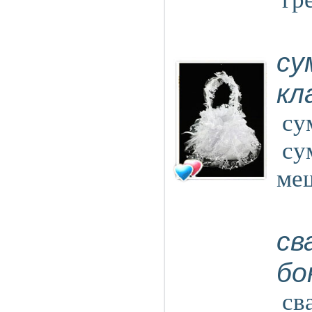
су
кл
су
су
ме
св
бо
св