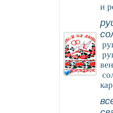
и р
ру
со
ру
ру
ве
со
кар
вс
св