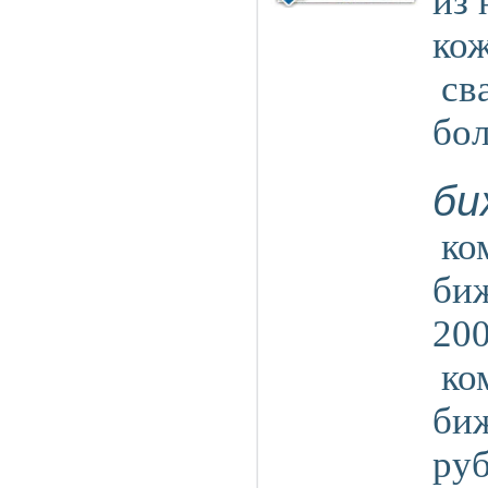
из 
ко
cв
бо
би
ко
би
200
ко
би
ру