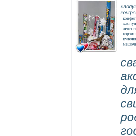
хлопу
конфе
конфет
хлопу
лепест
корзин
кулечк
мешочк
св
ак
дл
св
ро
го