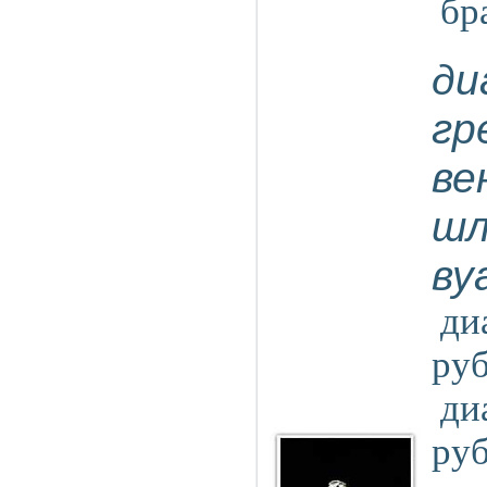
бр
ди
гр
ве
шл
ву
ди
ру
ди
ру