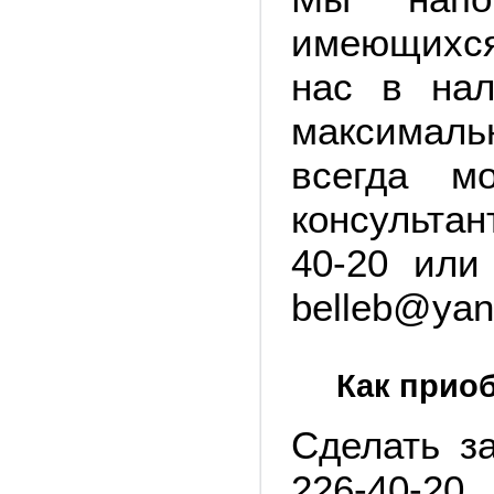
имеющихся
нас в нал
максимал
всегда м
консульта
40-20 или
belleb@yan
Как прио
Сделать з
226-40-20