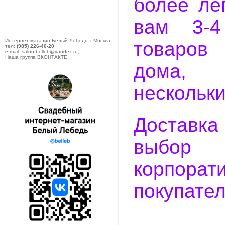
более ле
вам 3-4
Интернет-магазин Белый Лебедь, г.Москва
товаров
тел:
(985) 226-40-20
e-mail: salon-belleb@yandex.ru;
Наша группа ВКОНТАКТЕ
дома, 
нескольки
Доставк
выбор 
корпор
покупател