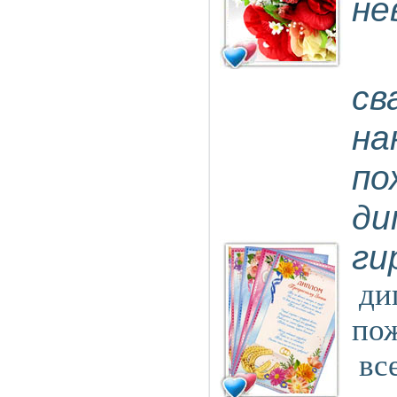
не
св
на
по
ди
ги
ди
пож
вс