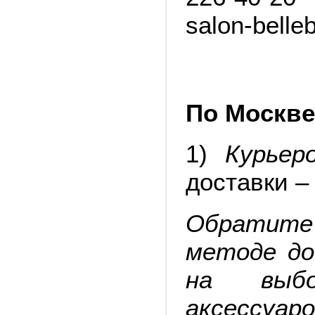
salon-bell
По Москве
1)
Курьер
доставки – 
Обратите
методе до
на выбо
аксессуар