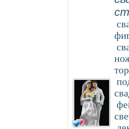
ст
св
фиг
св
нож
тор
по
сва
фе
све
де