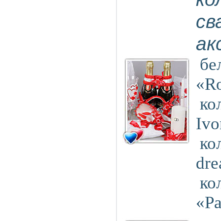
св
ак
бе
«R
ко
Ivo
ко
dr
ко
«Pa