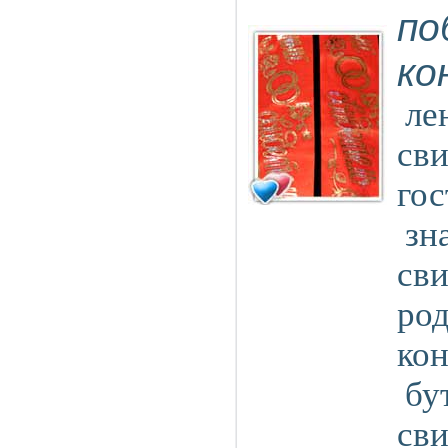
по
ко
ле
сви
гос
зн
сви
род
ко
бу
сви