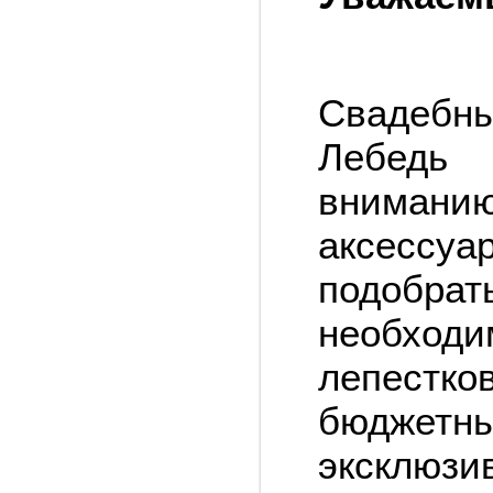
Свадебн
Лебедь 
вниман
аксесс
подобра
необход
лепестко
бюджет
эксклюзи