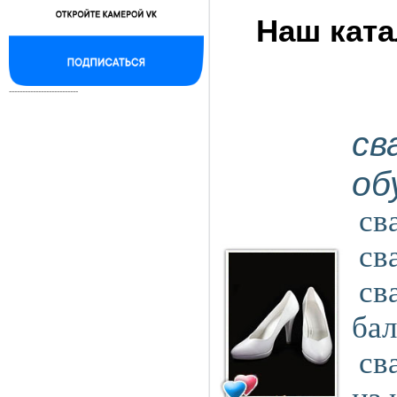
Наш ката
--------------------------
св
об
cв
cв
cв
бал
cв