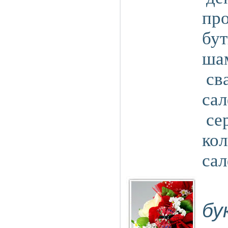
про
бу
шам
св
са
се
кол
са
бу