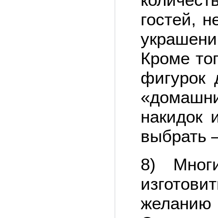
гостей, н
украшен
Кроме то
фигурок 
«домашни
накидок 
выбрать –
8) Мног
изготов
желани