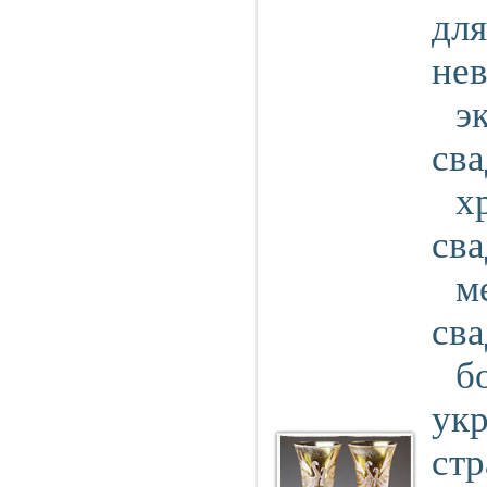
для
нев
э
св
х
св
м
св
б
ук
стр