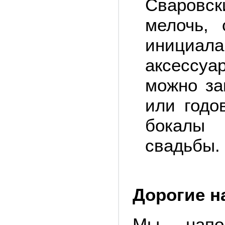
Сваровс
мелочь,
инициал
аксессуа
можно за
или годо
бокалы
свадьбы.
Дорогие н
Мы напом