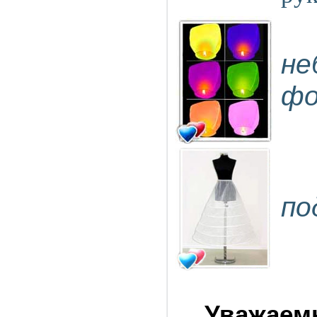
не
фо
по
Уважаем