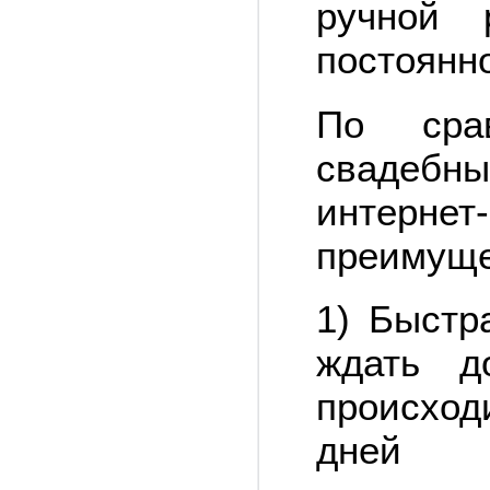
ручной 
постоянн
По сра
свадебн
интерне
преимуще
1) Быстр
ждать д
происход
дней