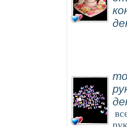
ко
де
то
ру
де
вс
ру