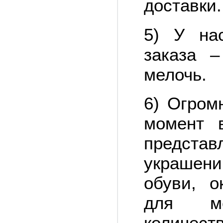
доставки.
5) У на
заказа 
мелочь.
6) Огром
момент 
представ
украшен
обуви, 
для мо
количест