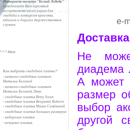
Интернет-магазин "Белый Лебедь"
прнедлагает Вам огромный
ассортимент аксессуаров для
свадьбы и конкурсов красоты,
e-m
юбилеев и длругих торжественных
случаев.
Доставка
Не може
*-*-* 4box
диадема 
Как выбрать свадебное платье?
- каталог
свадебных платьев
А может 
Натальи Беловой
- каталог
свадебных платьев
размер о
Натальи Белoвой Люкс
- свадебные платья Betty Swan
- свадебные платья Benjamin Roberts
выбор ак
- свадебные платья Маши Семёновой
-
свадебные платья больших размеров
другой с
-
недорогие платья
-
вечерние платья
.