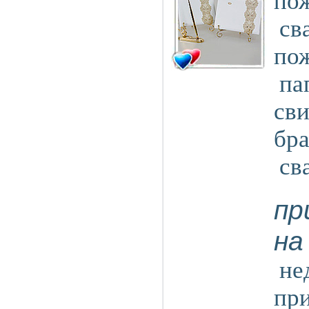
по
св
по
па
сви
бра
св
пр
на
не
пр